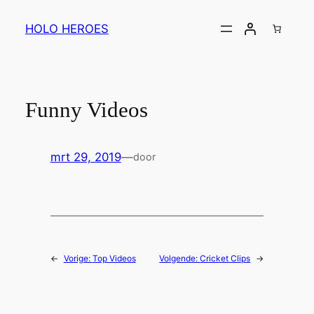
Ga
naar
HOLO HEROES
de
inhoud
Funny Videos
mrt 29, 2019
—
door
←
Vorige:
Top Videos
Volgende:
Cricket Clips
→