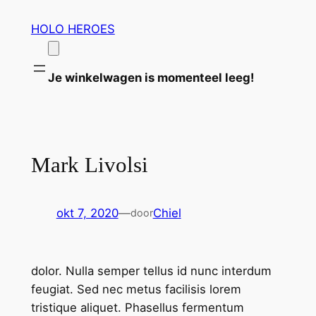
Ga
HOLO HEROES
naar
de
inhoud
Je winkelwagen is momenteel leeg!
Mark Livolsi
okt 7, 2020
—
Chiel
door
dolor. Nulla semper tellus id nunc interdum
feugiat. Sed nec metus facilisis lorem
tristique aliquet. Phasellus fermentum