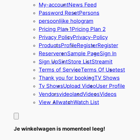
My-account
News Feed
Password Reset
Persons
persoonlijke hologram
Pricing Plan 1
Pricing Plan 2
Privacy Policy
Privacy-Policy
Products
Profile
Register
Register
Reserveren
Sample Page
Sign In
Sign Up
Sint
Store List
Streamit
Terms of Service
Terms Of Use
test
Thank you for booking
TV Shows
Tv Shows
Upload Video
User Profile
Vendors
videoland
Videos
Videos
View All
watch
Watch List
Je winkelwagen is momenteel leeg!