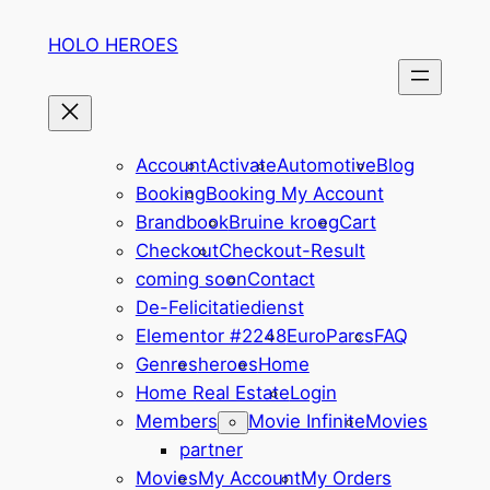
Ga
HOLO HEROES
naar
de
inhoud
Account
Activate
Automotive
Blog
Booking
Booking My Account
Brandbook
Bruine kroeg
Cart
Checkout
Checkout-Result
coming soon
Contact
De-Felicitatiedienst
Elementor #2248
EuroParcs
FAQ
Genres
heroes
Home
Home Real Estate
Login
Members
Movie Infinite
Movies
partner
Movies
My Account
My Orders