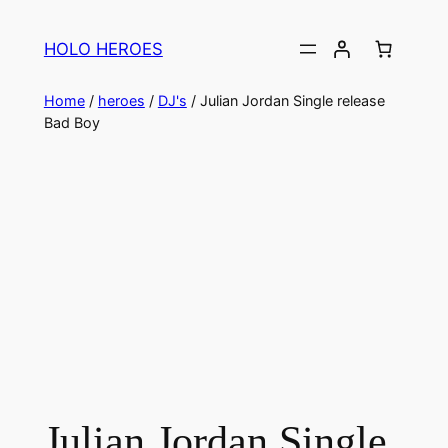
Ga
naar
HOLO HEROES
de
inhoud
Home
/
heroes
/
DJ's
/ Julian Jordan Single release
Bad Boy
Julian Jordan Single