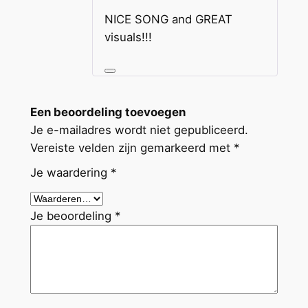
5
uit 5
g
NICE SONG and GREAT
l
visuals!!!
e
r
e
l
Een beoordeling toevoegen
e
Je e-mailadres wordt niet gepubliceerd.
a
Vereiste velden zijn gemarkeerd met
*
s
Je waardering
*
e
B
a
Je beoordeling
*
d
B
o
y
a