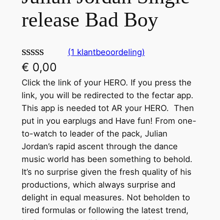
release Bad Boy
(1 klantbeoordeling)
Gewaardeer
1
€
0,00
d
5.00
op 5
Click the link of your HERO. If you press the
gebaseerd
link, you will be redirected to the fectar app.
op
This app is needed tot AR your HERO. Then
klantbeoord
put in you earplugs and Have fun! From one-
eling
to-watch to leader of the pack, Julian
Jordan’s rapid ascent through the dance
music world has been something to behold.
It’s no surprise given the fresh quality of his
productions, which always surprise and
delight in equal measures. Not beholden to
tired formulas or following the latest trend,