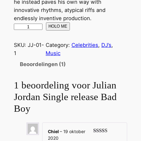
he instead paves his own way with
innovative rhythms, atypical riffs and
endlessly inventive production.
J
HOLO ME
u
l
SKU:
JJ-01-
Category:
Celebrities
, 
DJ’s
, 
i
1
Music
a
Beoordelingen (1)
n
J
1 beoordeling voor
Julian
o
r
Jordan Single release Bad
d
Boy
a
n
S
Chiel
–
19 oktober
i
2020
Gewaardeerd
n