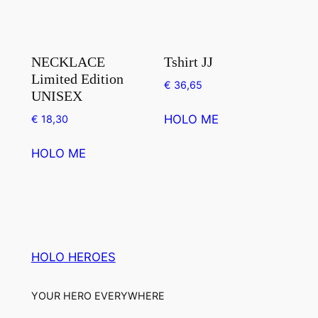
meerdere
variaties.
Deze
NECKLACE
Tshirt JJ
optie
Limited Edition
€
36,65
kan
UNISEX
Dit
gekozen
HOLO ME
€
18,30
product
worden
heeft
op
HOLO ME
meerdere
de
variaties.
productpagina
Deze
optie
kan
gekozen
HOLO HEROES
worden
op
YOUR HERO EVERYWHERE
de