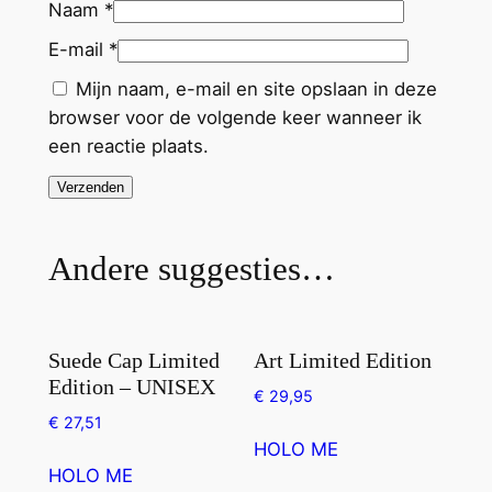
Naam
*
a
n
E-mail
*
t
Mijn naam, e-mail en site opslaan in deze
a
browser voor de volgende keer wanneer ik
l
een reactie plaats.
Andere suggesties…
Suede Cap Limited
Art Limited Edition
Edition – UNISEX
€
29,95
€
27,51
Dit
HOLO ME
product
HOLO ME
heeft