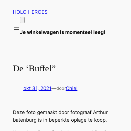
Ga
HOLO HEROES
naar
de
inhoud
Je winkelwagen is momenteel leeg!
De ‘Buffel”
okt 31, 2021
—
Chiel
door
Deze foto gemaakt door fotograaf Arthur
batenburg is in beperkte oplage te koop.