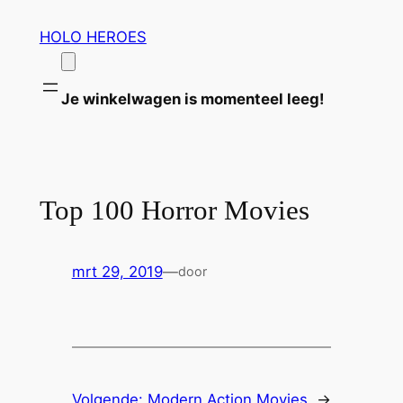
Ga
HOLO HEROES
naar
de
inhoud
Je winkelwagen is momenteel leeg!
Top 100 Horror Movies
mrt 29, 2019
—
door
Volgende:
Modern Action Movies
→